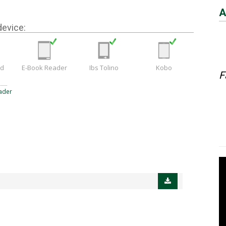
A
device:
ad
E-Book Reader
Ibs Tolino
Kobo
F
ader