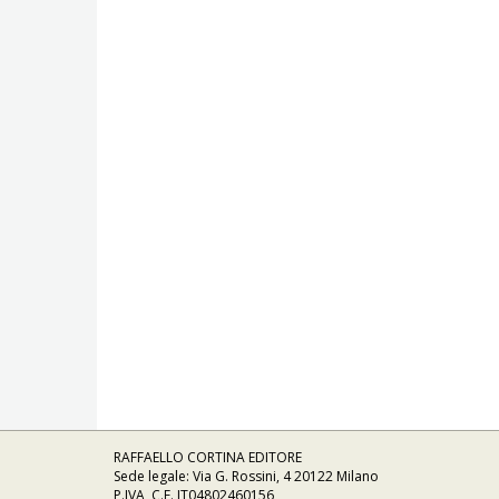
RAFFAELLO CORTINA EDITORE
Sede legale: Via G. Rossini, 4 20122 Milano
P.IVA, C.F. IT04802460156