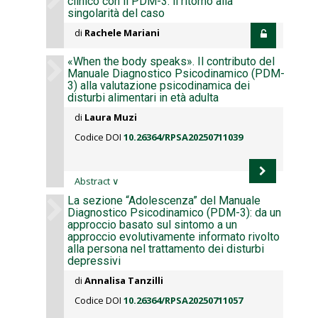
clinico con il PDM-3: il ritorno alla
singolarità del caso
di
Rachele Mariani
«When the body speaks». Il contributo del
Manuale Diagnostico Psicodinamico (PDM-
3) alla valutazione psicodinamica dei
disturbi alimentari in età adulta
di
Laura Muzi
Codice DOI
10.26364/RPSA20250711039
Abstract
∨
La sezione “Adolescenza” del Manuale
Diagnostico Psicodinamico (PDM-3): da un
approccio basato sul sintomo a un
approccio evolutivamente informato rivolto
alla persona nel trattamento dei disturbi
depressivi
di
Annalisa Tanzilli
Codice DOI
10.26364/RPSA20250711057