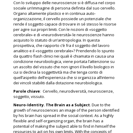
Con lo sviluppo delle neuroscienze si è diffusa nel corpo
sociale un’immagine di persona definita dal suo cervello.
Organo altamente plastico e in continua auto-
organizzazione, il cervello possiede un potenziale che
rende il soggetto capace di trovare in sé stesso le risorse
per agire sui propri limiti. Con le nozioni di «soggetto
cerebrale» e di «neurodiversità» le neuroscienze hanno
acquisito lo statuto di un’antropologia. In questa
prospettiva, che rapporto c’è fra il soggetto del lavoro
analitico e il «soggetto cerebrale»? Prendendo lo spunto
da quattro flash clinici nei quali è chiamata in causa una
condizione neurobiologica, viene portata l’attenzione su
un ascolto del vissuto che non ignori il livello biologico in
cui si declina la soggettività ma che tenga conto di
quell’aspetto dell’esperienza che si organizza all’interno
dei vincoli stabiliti dalla dotazione neurobiologica.
Parole chiave
: Cervello, neurodiversità, neuroscienze,
soggetto, vissuto.
Neuro-Identity. The Brain as a Subject
. Due to the
growth of neurosciences an image of the person identified
by his brain has spread in the social context. As a highly
flexible and self-organizing organ, the brain has a
potential of making the subject able to find in himself the
resources to act on his own limits. With the concepts of