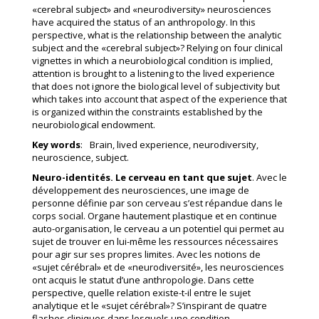
«cerebral subject» and «neurodiversity» neurosciences
have acquired the status of an anthropology. In this
perspective, what is the relationship between the analytic
subject and the «cerebral subject»? Relying on four clinical
vignettes in which a neurobiological condition is implied,
attention is brought to a listening to the lived experience
that does not ignore the biological level of subjectivity but
which takes into account that aspect of the experience that
is organized within the constraints established by the
neurobiological endowment.
Key words
: Brain, lived experience, neurodiversity,
neuroscience, subject.
Neuro-identités. Le cerveau en tant que sujet
. Avec le
développement des neurosciences, une image de
personne définie par son cerveau s’est répandue dans le
corps social. Organe hautement plastique et en continue
auto-organisation, le cerveau a un potentiel qui permet au
sujet de trouver en lui-même les ressources nécessaires
pour agir sur ses propres limites. Avec les notions de
«sujet cérébral» et de «neurodiversité», les neurosciences
ont acquis le statut d’une anthropologie. Dans cette
perspective, quelle relation existe-t-il entre le sujet
analytique et le «sujet cérébral»? S’inspirant de quatre
flashes cliniques dans lesquels une condition