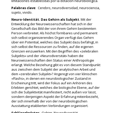
limitaciones establecidas por la dotación neurobiológica.
Palabras clave
: Cerebro, neurodiversidad, neurociencia,
sujeto, vivido.
Neuro-Identität. Das Gehirn als Subjekt
. Mit der
Entwicklung der Neurowissenschaften hat sich in der
Gesellschaft das Bild der von ihrem Gehirn bestimmten
Person verbreitet. Als höchst formbares und permanent
sich selbst organisierendes Organ verfügt das Gehirn
über ein Potential, welches das Subjekt dazu befähigt, in
sich selbst die Ressourcen zu finden, auf die eigenen
Grenzen einzuwirken. Mit den Begriffen des «zelebralen
Subjekts» und der «Neurodiversität» haben die
Neurowissenschaften den Status einer Anthropologie
erlangt. Welche Beziehung gibt es von diesem Standpunkt
aus zwischen dem Subjekt der analytischen Arbeit und
dem «zerebralen Subjekt»? Angeregt von vier klinischen
«Flashs», in denen ein neurobiologischer Zustand in
Erscheinung tritt, wird der Fokus auf ein Anhören des
Erlebten gerichtet, welches die biologische Ebene, auf der
sich die Subjektivität manifestiert, nicht außen vor lässt,
sondern denjenigen Aspekt der Erfahrung miteinbezieht,
der sich innerhalb der von der neurobiologischen
Ausstattung etablierten Verbindungen organisiert.
Schlüsselwörter
: Gehirn, Neurodiversität,