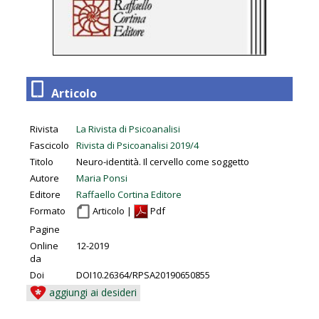
Articolo
Rivista
La Rivista di Psicoanalisi
Fascicolo
Rivista di Psicoanalisi 2019/4
Titolo
Neuro-identità. Il cervello come soggetto
Autore
Maria Ponsi
Editore
Raffaello Cortina Editore
Formato
Articolo |
Pdf
Pagine
Online
12-2019
da
Doi
DOI10.26364/RPSA20190650855
aggiungi ai desideri