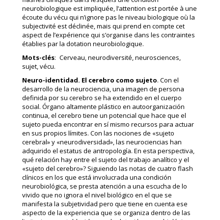
neurobiologique est impliquée, l’attention est portée à une
écoute du vécu qui n’ignore pas le niveau biologique où la
subjectivité est déclinée, mais qui prend en compte cet
aspect de l’expérience qui s’organise dans les contraintes
établies par la dotation neurobiologique.
Mots-clés
: Cerveau, neurodiversité, neurosciences,
sujet, vécu.
Neuro-identidad. El cerebro como sujeto
. Con el
desarrollo de la neurociencia, una imagen de persona
definida por su cerebro se ha extendido en el cuerpo
social. Órgano altamente plástico en autoorganización
continua, el cerebro tiene un potencial que hace que el
sujeto pueda encontrar en sí mismo recursos para actuar
en sus propios límites. Con las nociones de «sujeto
cerebral» y «neurodiversidad», las neurociencias han
adquirido el estatus de antropología. En esta perspectiva,
qué relación hay entre el sujeto del trabajo analítico y el
«sujeto del cerebro»? Siguiendo las notas de cuatro flash
clínicos en los que está involucrada una condición
neurobiológica, se presta atención a una escucha de lo
vivido que no ignora el nivel biológico en el que se
manifesta la subjetividad pero que tiene en cuenta ese
aspecto de la experiencia que se organiza dentro de las