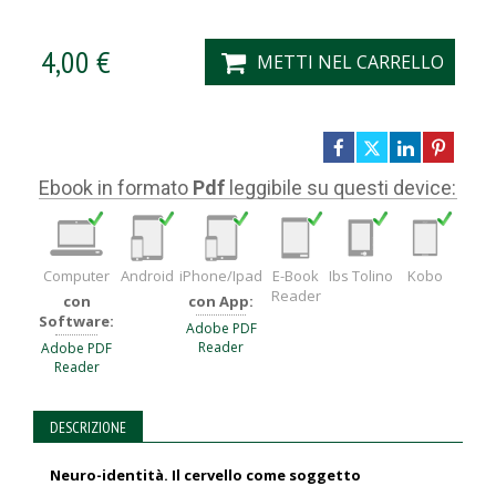
4,00 €
METTI NEL CARRELLO
Ebook in formato
Pdf
leggibile su questi device:
Computer
Android
iPhone/Ipad
E-Book
Ibs Tolino
Kobo
Reader
con
con App:
Software:
Adobe PDF
Reader
Adobe PDF
Reader
DESCRIZIONE
Neuro-identità. Il cervello come soggetto